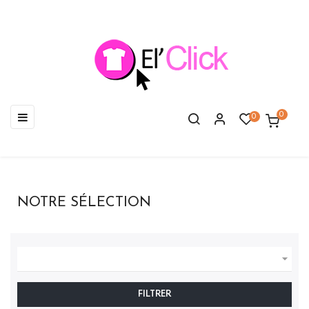
Basculer
☰
0
0
la
navigation
NOTRE SÉLECTION

FILTRER