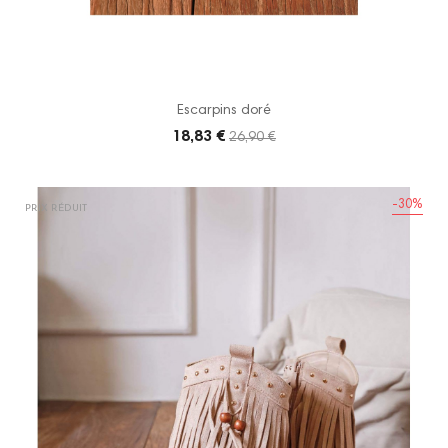
Escarpins doré
18,83 €
26,90 €
-30%
PRIX RÉDUIT